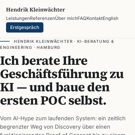
Hendrik Kleinwächter
Leistungen
Referenzen
Über mich
FAQ
Kontakt
English
Erstgespräch
HENDRIK KLEINWÄCHTER · KI-BERATUNG &
ENGINEERING · HAMBURG
Ich berate Ihre
Geschäftsführung zu
KI — und baue den
ersten POC selbst.
Vom AI-Hype zum laufenden System: ein zeitlich
begrenzter Weg von Discovery über einen